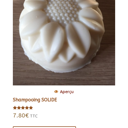
Aperçu
Shampooing SOLIDE
Note
7.80
€
TTC
5.00
sur 5