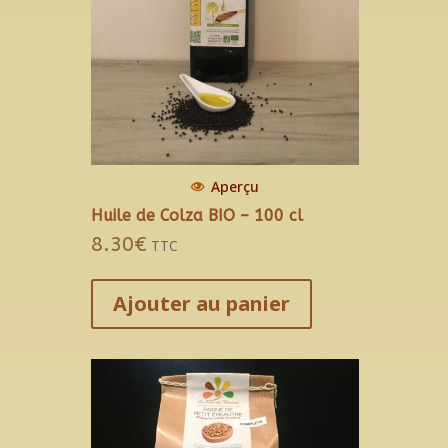
la
page
du
produit
Aperçu
Huile de Colza BIO – 100 cl
8.30
€
TTC
Ajouter au panier