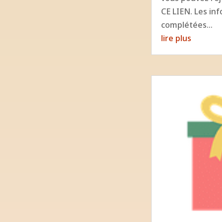
CE LIEN. Les in
complétées...
lire plus