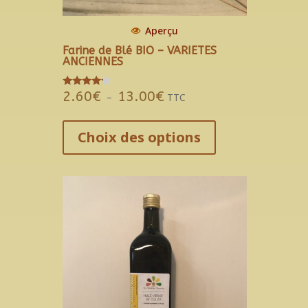
Aperçu
Farine de Blé BIO – VARIETES
ANCIENNES
2.60
€
13.00
€
Note
Plage
–
TTC
4.00
sur 5
de
Ce
prix :
produit
Choix des options
2.60€
a
à
plusieurs
13.00€
variations.
Les
options
peuvent
être
choisies
sur