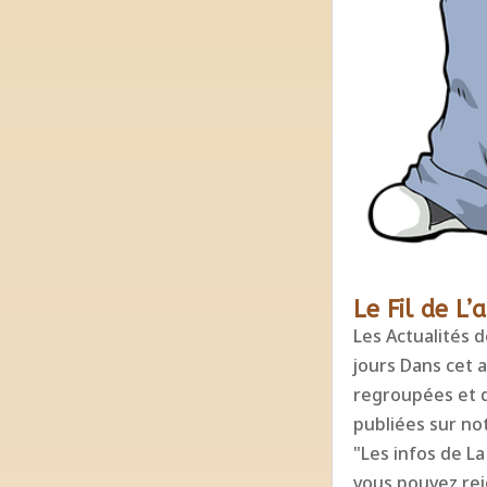
Le Fil de L’
Les Actualités d
jours Dans cet a
regroupées et d
publiées sur n
"Les infos de L
vous pouvez rej