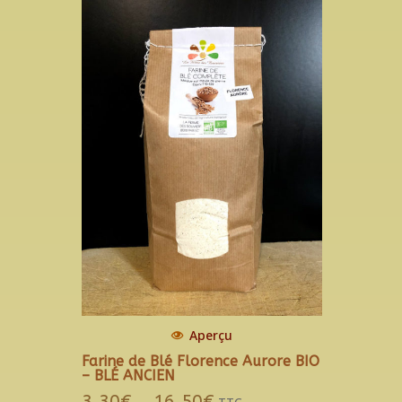
Aperçu
Farine de Blé Florence Aurore BIO
– BLÉ ANCIEN
3.30
€
16.50
€
Plage