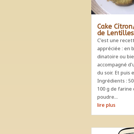
Cake Citron
de Lentille
C'est une recet
appréciée : en 
dinatoire ou bi
accompagné d'u
du soir. Et puis 
Ingrédients : 50
100 g de farine
poudre...
lire plus