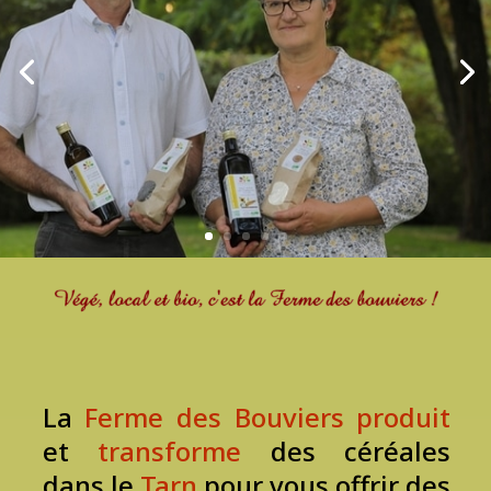
La
Ferme des Bouviers
produit
et
transforme
des céréales
dans le
Tarn
pour vous offrir des