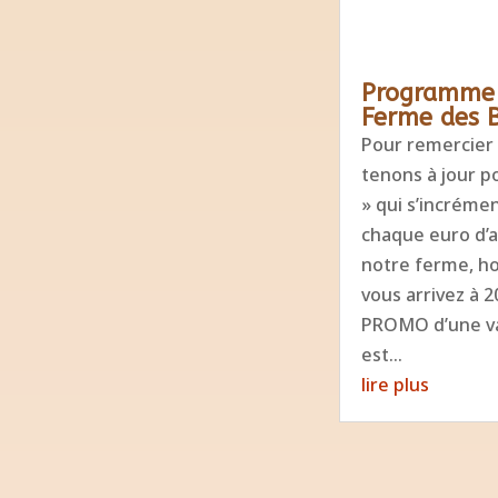
Programme d
Ferme des B
Pour remercier 
tenons à jour p
» qui s’incréme
chaque euro d’a
notre ferme, ho
vous arrivez à 
PROMO d’une va
est...
lire plus