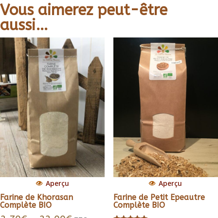
Vous aimerez peut-être
aussi…
Aperçu
Aperçu
Farine de Khorasan
Farine de Petit Epeautre
Complète BIO
Complète BIO