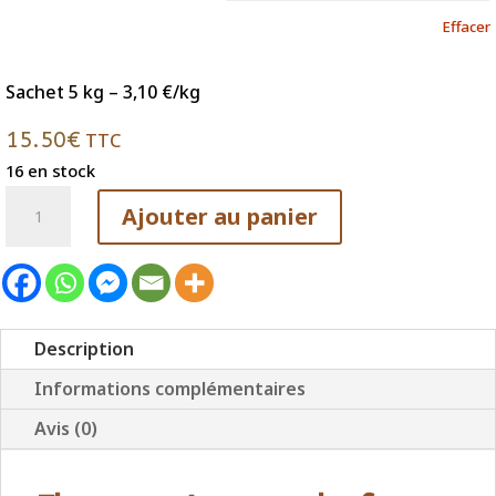
à
Effacer
16.50€
Sachet 5 kg – 3,10 €/kg
15.50
€
TTC
16 en stock
quantité
Ajouter au panier
de
Farine
de
Blé
Florence
Description
Aurore
Informations complémentaires
BIO
Avis (0)
-
BLÉ