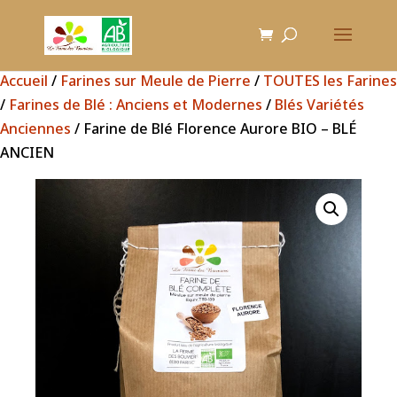
Accueil
/
Farines sur Meule de Pierre
/
TOUTES les Farines
/
Farines de Blé : Anciens et Modernes
/
Blés Variétés
Anciennes
/ Farine de Blé Florence Aurore BIO – BLÉ
ANCIEN