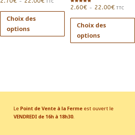
2.70
€
22.00
€
Plage
–
TTC
2.60
€
22.00
€
Note
Plage
–
TTC
de
Ce
5.00
sur 5
de
prix :
produit
Choix des
prix :
Choix des
2.70€
a
options
2.60€
à
plusieurs
options
à
22.00€
variations.
22.00€
Les
options
peuvent
être
choisies
sur
la
page
Le
Point de Vente à la Ferme
est ouvert le
du
VENDREDI de 16h à 18h30
.
produit