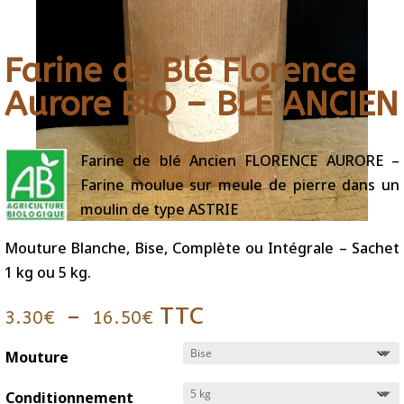
Farine de Blé Florence
Aurore BIO – BLÉ ANCIEN
Farine de blé Ancien FLORENCE AURORE –
Farine moulue sur meule de pierre dans un
moulin de type ASTRIE
Mouture Blanche, Bise, Complète ou Intégrale – Sachet
1 kg ou 5 kg.
Plage
–
TTC
3.30
€
16.50
€
de
prix :
Mouture
3.30€
Conditionnement