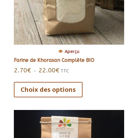
Aperçu
Farine de Khorasan Complète BIO
Plage
2.70
€
22.00
€
–
TTC
de
Ce
prix :
produit
Choix des options
2.70€
a
à
22.00€
plusieurs
variations.
Les
options
peuvent