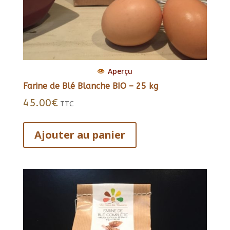
Aperçu
Farine de Blé Blanche BIO – 25 kg
45.00
€
TTC
Ajouter au panier