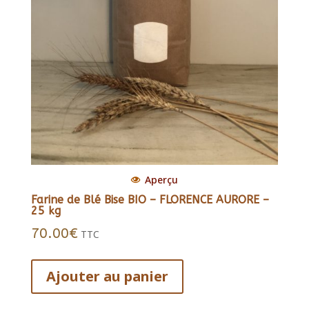
du
produit
Aperçu
Farine de Blé Bise BIO – FLORENCE AURORE –
25 kg
70.00
€
TTC
Ajouter au panier