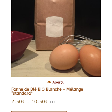
Aperçu
Farine de Blé BIO Blanche – Mélange
“standard”
Plage
2.50
€
10.50
€
–
TTC
de
Ce
prix :