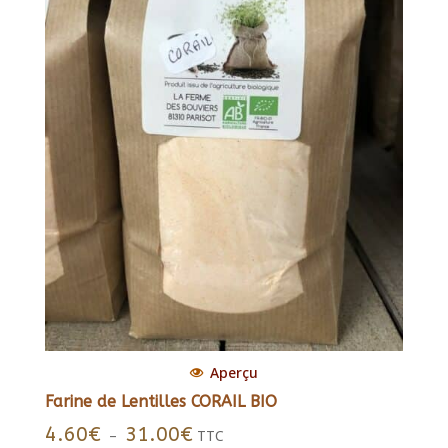
Aperçu
Farine de Lentilles CORAIL BIO
Plage
4.60
€
31.00
€
–
TTC