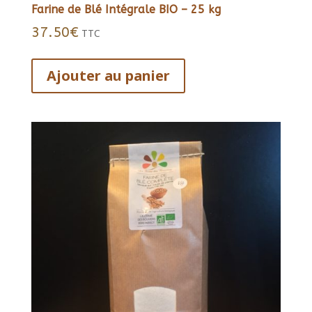
Farine de Blé Intégrale BIO – 25 kg
37.50
€
TTC
Ajouter au panier