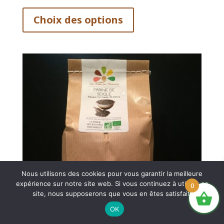
Ce
prix :
produit
Choix des options
2.00€
a
à
12.50€
plusieurs
variations.
Les
options
peuvent
être
choisies
sur
la
page
Nous utilisons des cookies pour vous garantir la meilleure
du
expérience sur notre site web. Si vous continuez à utiliser ce
0
produit
site, nous supposerons que vous en êtes satisfait.
OK