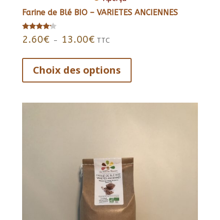
Farine de Blé BIO – VARIETES ANCIENNES
Plage
Note
2.60
€
13.00
€
–
TTC
4.00
de
sur 5
Ce
prix :
produit
Choix des options
2.60€
a
à
13.00€
plusieurs
variations.
Les
options
peuvent
être
choisies
sur
la
page