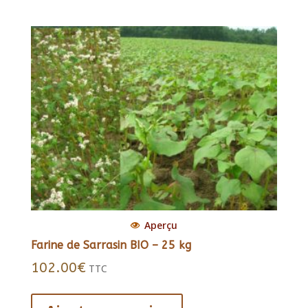
22.00€
plusieurs
variations.
Les
options
peuvent
être
choisies
sur
la
page
du
produit
Aperçu
Farine de Sarrasin BIO – 25 kg
102.00
€
TTC