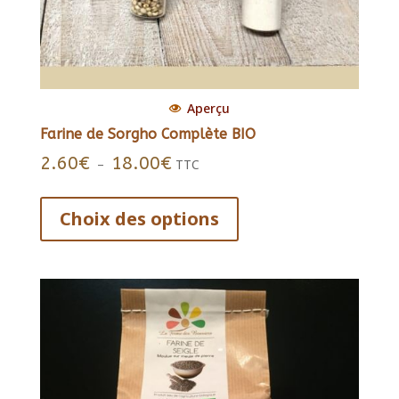
Aperçu
Farine de Sorgho Complète BIO
Plage
2.60
€
18.00
€
–
TTC
de
Ce
prix :
produit
Choix des options
2.60€
a
à
18.00€
plusieurs
variations.
Les
options
peuvent
être