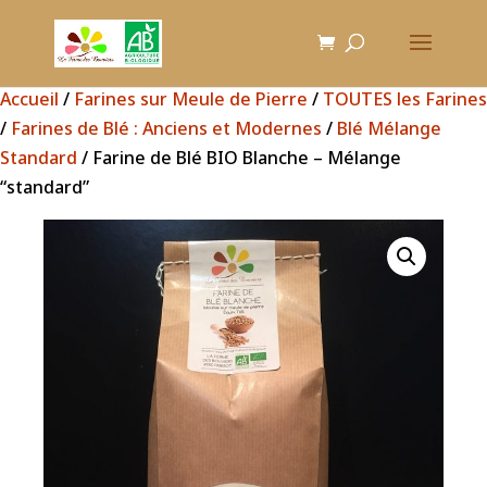
Accueil
/
Farines sur Meule de Pierre
/
TOUTES les Farines
/
Farines de Blé : Anciens et Modernes
/
Blé Mélange
Standard
/ Farine de Blé BIO Blanche – Mélange
“standard”