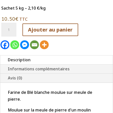
à
10.50€
Sachet 5 kg – 2,10 €/kg
10.50
€
TTC
quantité
Ajouter au panier
de
Farine
de
Blé
BIO
Description
Blanche
Informations complémentaires
–
Avis (0)
Mélange
“standard”
Farine de Blé blanche moulue sur meule de
pierre.
Moulue sur la meule de pierre d'un moulin