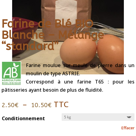
Farine de Blé BIO
Blanche – Mélange
“standard”
Farine moulue sur meule de pierre dans un
moulin de type ASTRIE.
Correspond à une farine T65 : pour les
pâtisseries ayant besoin de plus de fluidité.
Plage
–
TTC
2.50
€
10.50
€
de
prix :
Conditionnement
2.50€
Effacer