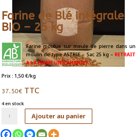
Farine de Blé Intégrale
BIO – 25 kg
Farine moulue sur meule de pierre dans un
moulin de type ASTRIE – Sac 25 kg –
RETRAIT
A LA FERME UNIQUEMENT
Prix : 1,50 €/kg
TTC
37.50
€
4 en stock
quantité
Ajouter au panier
de
Farine
de