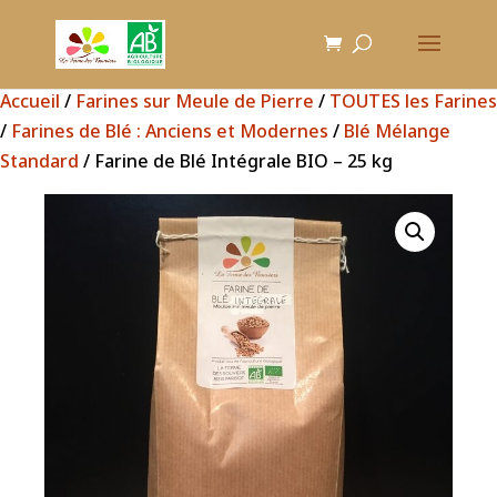
Accueil
/
Farines sur Meule de Pierre
/
TOUTES les Farines
/
Farines de Blé : Anciens et Modernes
/
Blé Mélange
Standard
/ Farine de Blé Intégrale BIO – 25 kg