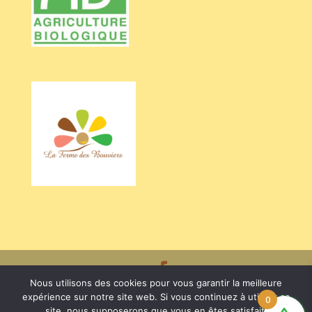
Nous utilisons des cookies pour vous garantir la meilleure
Crédits BARRIEU Véronique - Photos Valentine CHAPUIS /
expérience sur notre site web. Si vous continuez à utiliser ce
0
site, nous supposerons que vous en êtes satisfait.