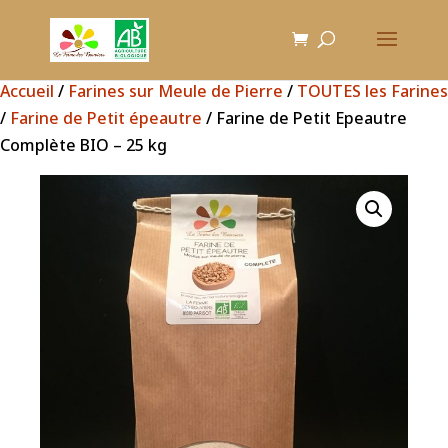
Accueil
/
Farines sur Meule de Pierre
/
TOUTES les Farines
/
Farine de Petit épeautre
/ Farine de Petit Epeautre
Complète BIO – 25 kg