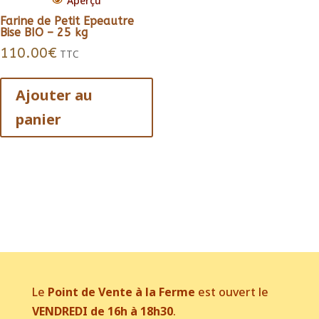
Aperçu
Farine de Petit Epeautre
Bise BIO – 25 kg
110.00
€
TTC
Ajouter au
panier
Le
Point de Vente à la Ferme
est ouvert le
VENDREDI de 16h à 18h30
.