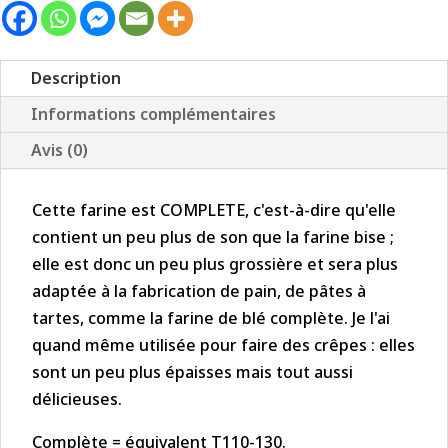
de
Petit
Epeautre
Description
Complète
Informations complémentaires
BIO
Avis (0)
-
25
Cette farine est COMPLETE, c'est-à-dire qu'elle
kg
contient un peu plus de son que la farine bise ;
elle est donc un peu plus grossière et sera plus
adaptée à la fabrication de pain, de pâtes à
tartes, comme la farine de blé complète. Je l'ai
quand même utilisée pour faire des crêpes : elles
sont un peu plus épaisses mais tout aussi
délicieuses.
Complète = équivalent T110-130.