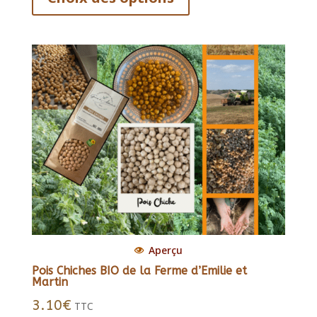
a
à
45.00€
plusieurs
variations.
Les
options
peuvent
être
choisies
sur
la
page
du
produit
Aperçu
Pois Chiches BIO de la Ferme d’Emilie et
Martin
3.10
€
TTC