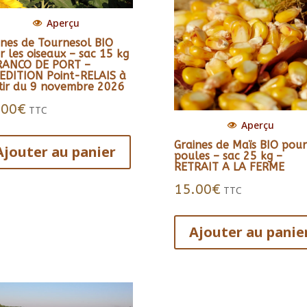
Aperçu
ines de Tournesol BIO
r les oiseaux – sac 15 kg
RANCO DE PORT –
EDITION Point-RELAIS à
tir du 9 novembre 2026
.00
€
TTC
Aperçu
Graines de Maïs BIO pour
Ajouter au panier
poules – sac 25 kg –
RETRAIT A LA FERME
15.00
€
TTC
Ajouter au panie