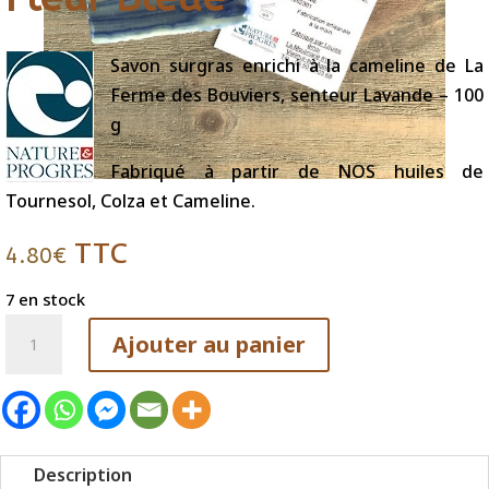
Savon surgras enrichi à la cameline de La
Ferme des Bouviers, senteur Lavande – 100
g
Fabriqué à partir de NOS huiles de
Tournesol, Colza et Cameline.
TTC
4.80
€
7 en stock
quantité
Ajouter au panier
de
Fleur
Bleue
Description