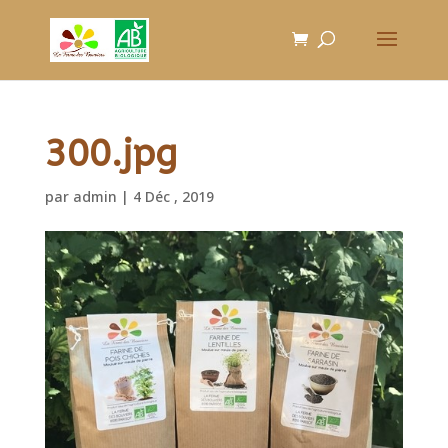
300.jpg
par
admin
|
4 Déc , 2019