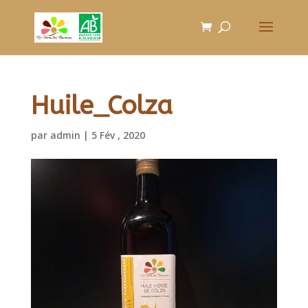
Huile_Colza
par
admin
|
5 Fév , 2020