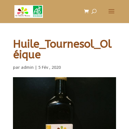
Huile_Tournesol_Ol
éique
par
admin
|
5 Fév , 2020