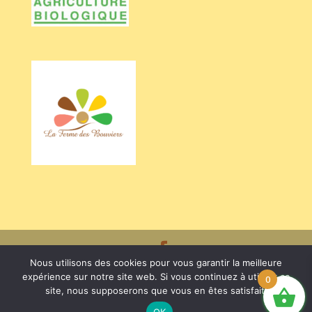
Nous utilisons des cookies pour vous garantir la meilleure
Crédits BARRIEU Véronique - Photos Valentine CHAPUIS /
expérience sur notre site web. Si vous continuez à utiliser ce
0
site, nous supposerons que vous en êtes satisfait.
Gérard NEGRIER / La Ferme des Bouviers
- Mentions légales
OK