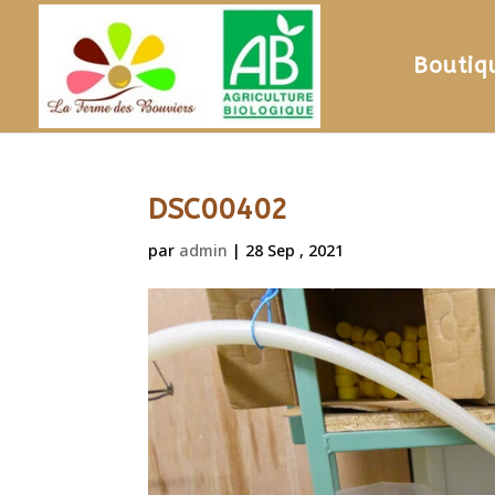
Boutiq
DSC00402
par
admin
|
28 Sep , 2021