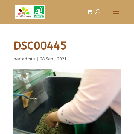
DSC00445
par
admin
|
28 Sep , 2021