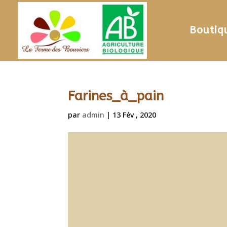
Boutiq
Farines_à_pain
par
admin
|
13 Fév , 2020