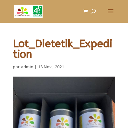
Lot_Dietetik_Expedi
tion
par
admin
|
13 Nov , 2021