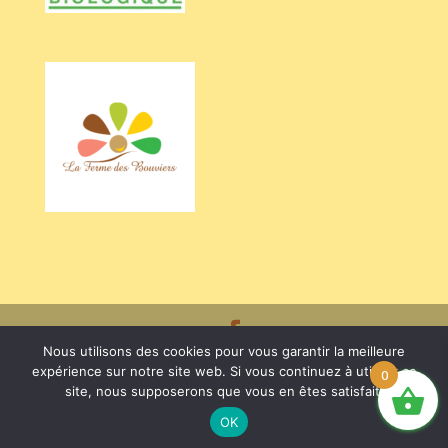
Nous utilisons des cookies pour vous garantir la meilleure
Crédits BARRIEU Véronique - Photos Valentine CHAPUIS /
expérience sur notre site web. Si vous continuez à utiliser ce
0
site, nous supposerons que vous en êtes satisfait.
Gérard NEGRIER / La Ferme des Bouviers
- Mentions légales
OK
et R.G.P.D
- Conditions Générales de Vente