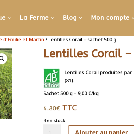
ue
La Ferme
Blog
Mon compte
 d'Emilie et Martin
/ Lentilles Corail – sachet 500 g
Lentilles Corail 
Lentilles Corail produites par
(81).
Sachet 500 g – 9,00 €/kg
TTC
4.80
€
4 en stock
quantité
Ajouter au panier