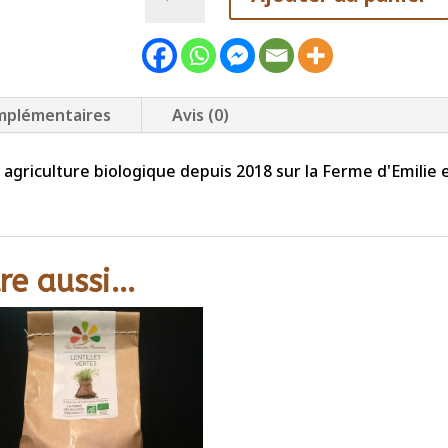
de
Lentilles
Corail
-
mplémentaires
sachet
Avis (0)
500
g
 agriculture biologique depuis 2018 sur la Ferme d'Emilie et
re aussi…