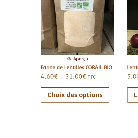
Aperçu
Farine de Lentilles CORAIL BIO
Lent
4.60
€
31.00
€
5.0
Plage
–
TTC
de
Ce
prix :
produit
Choix des options
L
4.60€
a
à
plusieurs
31.00€
variations.
Les
options