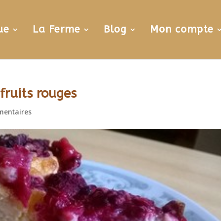
ue
La Ferme
Blog
Mon compte
ruits rouges
mentaires