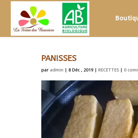
Boutiq
PANISSES
par
admin
|
8 Déc , 2019
|
RECETTES
|
0 com