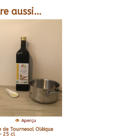
re aussi…
Aperçu
e de Tournesol Oléique
– 25 cl