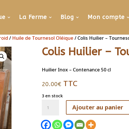
ue
La Ferme
Blog
Mon compte
roid
/
Huile de Tournesol Oléique
/ Colis Huilier – Tournes
Colis Huilier – T
Huilier Inox – Contenance 50 cl
TTC
20.00
€
3 en stock
quantité
Ajouter au panier
de
Colis
Huilier