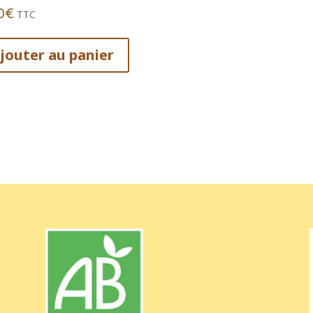
0
€
TTC
jouter au panier
t