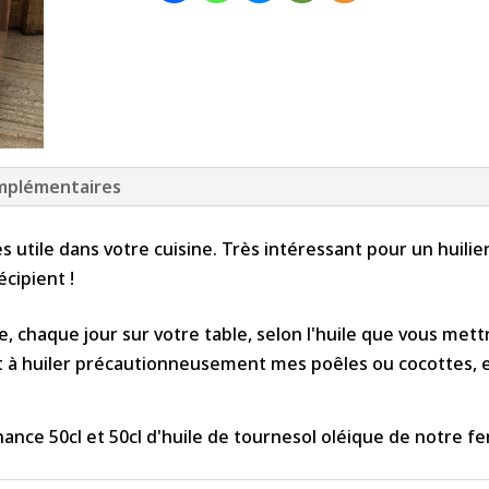
-
Tournesol
oléique
mplémentaires
s utile dans votre cuisine. Très intéressant pour un huilier :
écipient !
e, chaque jour sur votre table, selon l'huile que vous mettr
t à huiler précautionneusement mes poêles ou cocottes, e
nance 50cl et 50cl d'huile de tournesol oléique de notre f