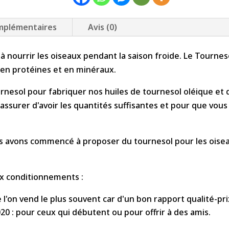
Tournesol
mplémentaires
BIO
Avis (0)
pour
les
nourrir les oiseaux pendant la saison froide. Le Tournesol
oiseaux
, en protéines et en minéraux.
-
rnesol pour fabriquer nos huiles de tournesol oléique et
sac
'assurer d'avoir les quantités suffisantes et pour que vous
15
kg
-
s avons commencé à proposer du tournesol pour les oiseaux
RETRAIT
A
x conditionnements :
LA
FERME
e l'on vend le plus souvent car d'un bon rapport qualité-pri
à
20 : pour ceux qui débutent ou pour offrir à des amis.
partir