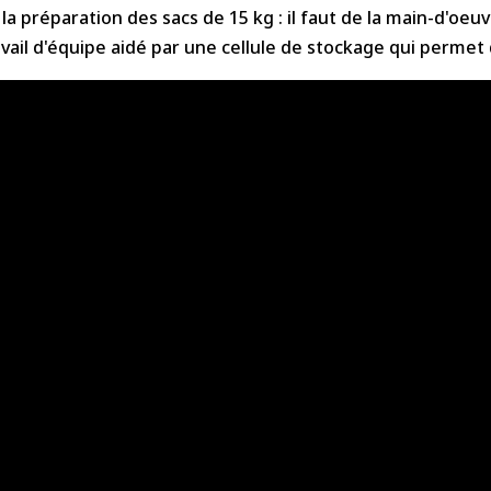
du
a préparation des sacs de 15 kg : il faut de la main-d'oeu
9
vail d'équipe aidé par une cellule de stockage qui permet d
novembre
2026