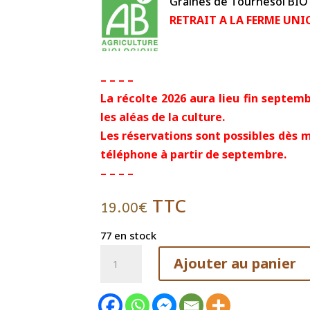
Graines de Tournesol BIO
RETRAIT A LA FERME UN
– – – –
La récolte 2026 aura lieu fin septem
les aléas de la culture.
Les réservations sont possibles dès m
téléphone à partir de septembre.
– – – –
TTC
19.00
€
77 en stock
quantité
Ajouter au panier
de
Graines
de