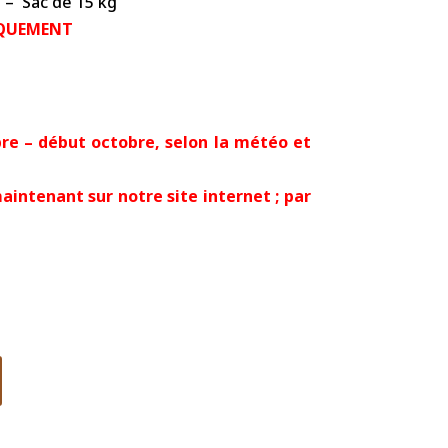
 – Sac de 15 kg
IQUEMENT
bre – début octobre, selon la météo et
aintenant sur notre site internet ; par