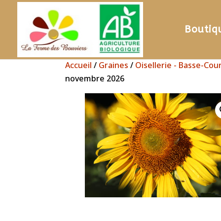
Boutiq
Accueil
/
Graines
/
Oisellerie - Basse-Cou
novembre 2026