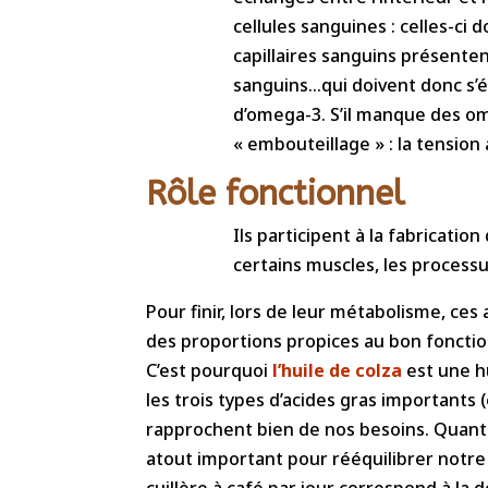
cellules sanguines : celles-ci
capillaires sanguins présenten
sanguins…qui doivent donc s’éti
d’omega-3. S’il manque des om
« embouteillage » : la tension
Rôle fonctionnel
Ils participent à la fabricatio
certains muscles, les process
Pour finir, lors de leur métabolisme, ce
des proportions propices au bon fonctio
C’est pourquoi
l’huile de colza
est une hu
les trois types d’acides gras importants 
rapprochent bien de nos besoins. Quant à
atout important pour rééquilibrer notre
cuillère à café par jour correspond à la