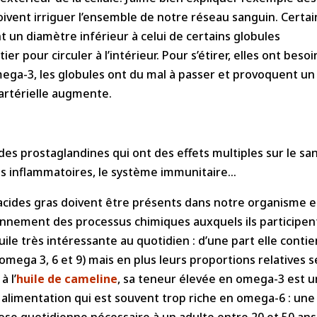
 doivent irriguer l’ensemble de notre réseau sanguin. Certai
t un diamètre inférieur à celui de certains globules
er pour circuler à l’intérieur. Pour s’étirer, elles ont besoi
ega-3, les globules ont du mal à passer et provoquent un
 artérielle augmente.
n des prostaglandines qui ont des effets multiples sur le sa
us inflammatoires, le système immunitaire…
s acides gras doivent être présents dans notre organisme 
nnement des processus chimiques auxquels ils participen
ile très intéressante au quotidien : d’une part elle contie
(omega 3, 6 et 9) mais en plus leurs proportions relatives s
 l’
huile de cameline
, sa teneur élevée en omega-3 est u
 alimentation qui est souvent trop riche en omega-6 : une
 dose quotidienne nécessaire à un adulte entre 20 et 50 ans