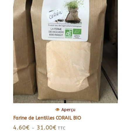
Aperçu
Farine de Lentilles CORAIL BIO
Plage
4.60
€
31.00
€
–
TTC