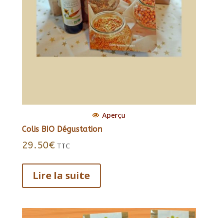
produit
Aperçu
Colis BIO Dégustation
29.50
€
TTC
Lire la suite