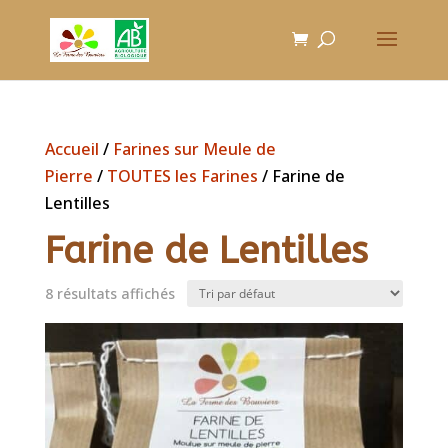
Accueil
/
Farines sur Meule de
Pierre
/
TOUTES les Farines
/ Farine de
Lentilles
Farine de Lentilles
8 résultats affichés