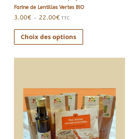
Farine de Lentilles Vertes BIO
Plage
3.00
€
22.00
€
–
TTC
de
Ce
prix :
produit
Choix des options
3.00€
a
à
22.00€
plusieurs
variations.
Les
options
peuvent
être
choisies
sur
la
page
du