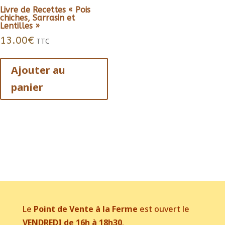
Livre de Recettes « Pois
chiches, Sarrasin et
Lentilles »
13.00
€
TTC
Ajouter au
panier
Le
Point de Vente à la Ferme
est ouvert le
VENDREDI de 16h à 18h30
.