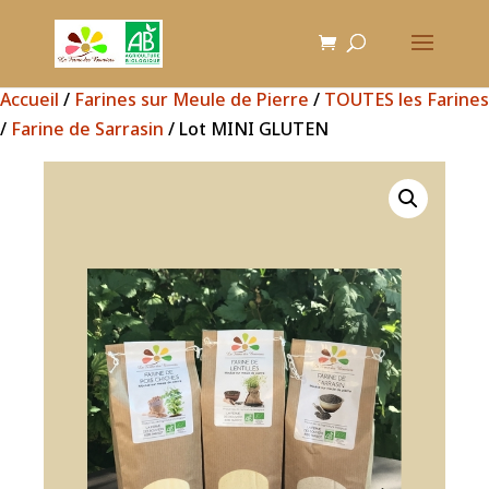
Accueil
/
Farines sur Meule de Pierre
/
TOUTES les Farines
/
Farine de Sarrasin
/ Lot MINI GLUTEN