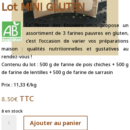
Lot MINI GLUTEN
La Ferme des Bouviers vous propose un
assortiment de 3 farines pauvres en gluten,
c’est l’occasion de varier vos préparations
maison : qualités nutritionnelles et gustatives au
rendez-vous !
Contenu du lot : 500 g de farine de pois chiches + 500 g
de farine de lentilles + 500 g de farine de sarrasin
Prix : 11,33 €/kg
TTC
8.50
€
8 en stock
quantité
Ajouter au panier
de