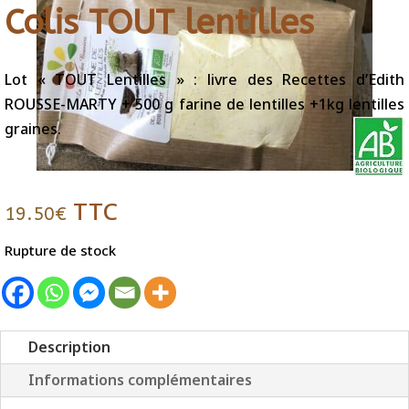
Colis TOUT lentilles
Lot « TOUT Lentilles » : livre des Recettes d’Edith
ROUSSE-MARTY + 500 g farine de lentilles +1kg lentilles
graines.
TTC
19.50
€
Rupture de stock
Description
Informations complémentaires