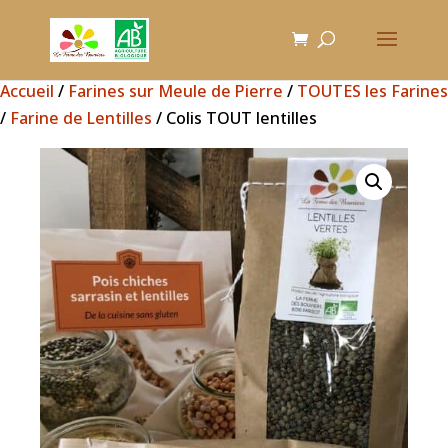
Accueil
/
Farines sur Meule de Pierre
/
TOUTES les Farines
/
Farine de Lentilles
/ Colis TOUT lentilles