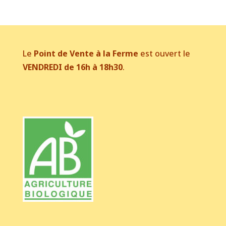
être
choisies
sur
la
Le
Point de Vente à la Ferme
est ouvert le
page
VENDREDI de 16h à 18h30
.
du
produit