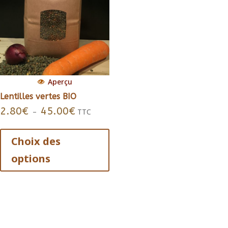
Aperçu
Lentilles vertes BIO
2.80
€
45.00
€
Plage
–
TTC
de
Ce
prix :
produit
Choix des
2.80€
a
options
à
plusieurs
45.00€
variations.
Les
options
peuvent