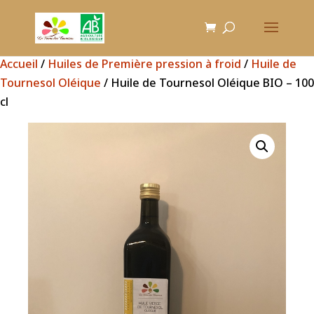
Accueil
/
Huiles de Première pression à froid
/
Huile de
Tournesol Oléique
/ Huile de Tournesol Oléique BIO – 100
cl